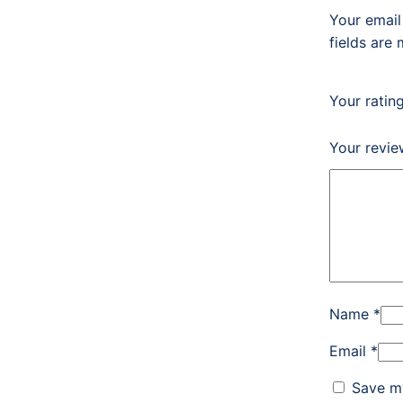
Your email
fields are
Your ratin
Your revi
Name
*
Email
*
Save my