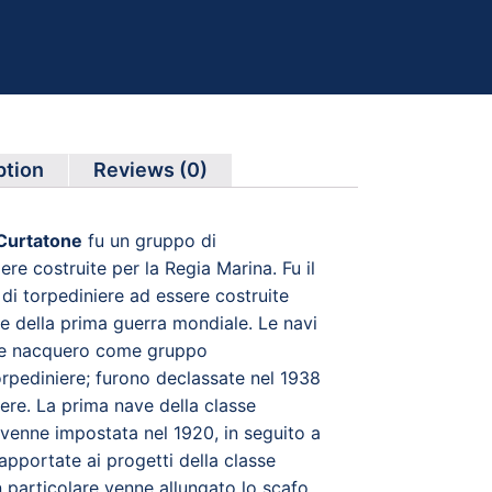
ption
Reviews (0)
Curtatone
fu un gruppo di
ere costruite per la Regia Marina. Fu il
 di torpediniere ad essere costruite
ne della prima guerra mondiale. Le navi
sse nacquero come gruppo
orpediniere; furono declassate nel 1938
iere. La prima nave della classe
venne impostata nel 1920, in seguito a
apportate ai progetti della classe
n particolare venne allungato lo scafo,