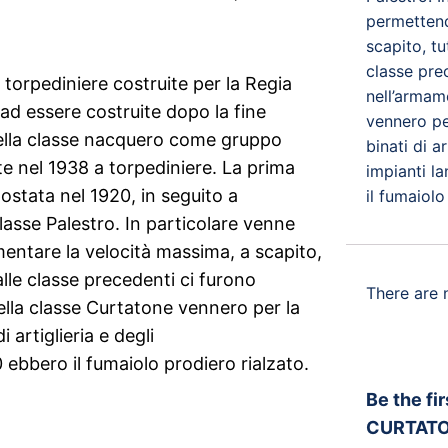
permettend
scapito, tu
classe pre
torpediniere costruite per la Regia
nell’armam
 ad essere costruite dopo la fine
vennero per
della classe nacquero come gruppo
binati di ar
te nel 1938 a torpediniere. La prima
impianti la
stata nel 1920, in seguito a
il fumaiolo
lasse Palestro. In particolare venne
entare la velocità massima, a scapito,
alle classe precedenti ci furono
There are 
ella classe Curtatone vennero per la
i artiglieria e degli
30 ebbero il fumaiolo prodiero rialzato.
Be the fi
CURTATO