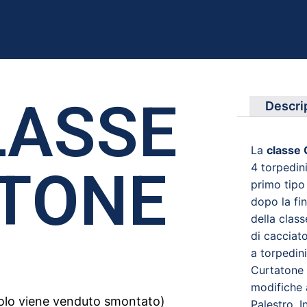
LASSE
Descri
La
classe 
4 torpedini
TONE
primo tipo
dopo la fi
della cla
di cacciat
a torpedin
Curtatone 
modifiche 
icolo viene venduto smontato)
Palestro. I