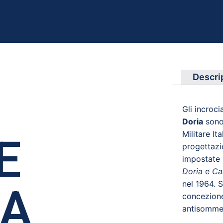
Descri
Gli incroci
Doria
sono 
Militare It
E
progettazi
impostate 
Doria
e
Ca
nel 1964. S
A
concezione
antisommer