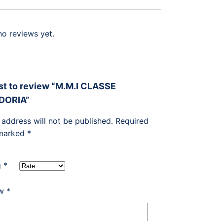
no reviews yet.
rst to review “M.M.I CLASSE
DORIA”
 address will not be published.
Required
 marked
*
g
*
ew
*